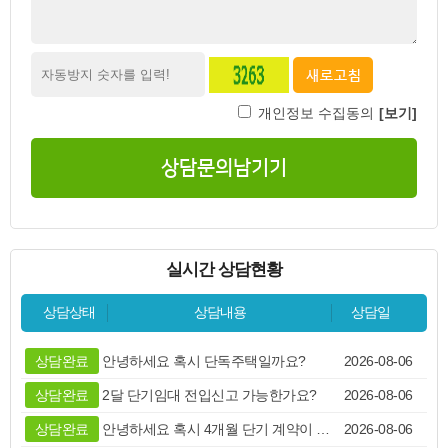
상담완료
전세로 전환이 가능한지, 전세로 5천만원 내외 가능한
2026-07-29
고객부재
전주대 학생입니다. 주소와 입주 가능 시기가 궁금합니다
2026-07-28
상담완료
아직 계약전이면 직접 방문해서 확인하고 싶어서 문자 남
2026-08-08
개인정보 수집동의
[보기]
상담완료
여의동, 반월동에 위치한 가성비 좋은 월세원룸 구합니다
2026-08-08
상담문의남기기
상담완료
문자 먼저 부탁드려요!!
2026-08-08
상담완료
상담해주세요
2026-08-07
상담완료
안녕하세요 매물보고 연락드립니다 고양이 한마리 키우고
2026-08-06
실시간 상담현황
상담완료
매물볼수있나요?
2026-08-06
상담완료
호성동1가 사무실 볼수있을까요?
2026-08-06
상담상태
상담내용
상담일
상담완료
안녕하세요 혹시 단독주택일까요?
2026-08-06
상담완료
2달 단기임대 전입신고 가능한가요?
2026-08-06
상담완료
안녕하세요 혹시 4개월 단기 계약이 가능할까요??
2026-08-06
상담완료
혹시 전세로 전환은 안되겠죠?
2026-08-05