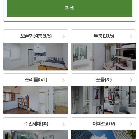
오픈형원룸 (675)
투룸 (1005)
쓰리룸 (571)
포룸 (75)
주인세대 (45)
아파트 (602)