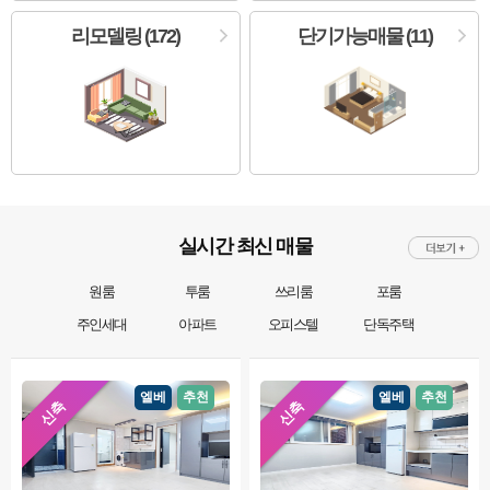
리모델링 (172)
단기가능매물 (11)
실시간 최신 매물
원룸
투룸
쓰리룸
포룸
주인세대
아파트
오피스텔
단독주택
엘베
추천
엘베
추천
신축
신축