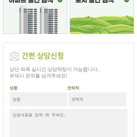
상담완료
고양이 키울 수 있는 최대한 저렴한 방 있을까요?
2026-08-04
상담완료
보고싶어요 이거
2026-08-03
상담완료
보증금 300선에서 효자동 투룸 문의드립니다 8/4
2026-08-03
상담완료
사랑방보고 문의남깁니다
2026-08-02
상담완료
전주병원 근처인지랑 정확한 권리금 궁금합니다
2026-08-02
상담완료
상담요청
2026-08-02
간편 상담신청
상담완료
500에 40만원대 알아보고 있습니다
2026-08-01
상단 좌측 실시간 상담채팅이 가능합니다.
상담완료
현위치 주소좀 알려주세요
2026-08-01
부재시 문의를 남겨주세요!
상담완료
효천지구 이사일정으로 인해 두달 단기를 구하는데 혹시
2026-07-31
성함
연락처
상담완료
혹시 매물 아직 남아있을까요?
2026-07-31
상담완료
원룸 상담신청
2026-07-30
상담완료
내일 집보러갈수있을까요?
2026-07-29
상담완료
원룸 문의 드립니다. 연락 부탁드립니다.
2026-07-29
상담완료
입주가능한가요
2026-07-29