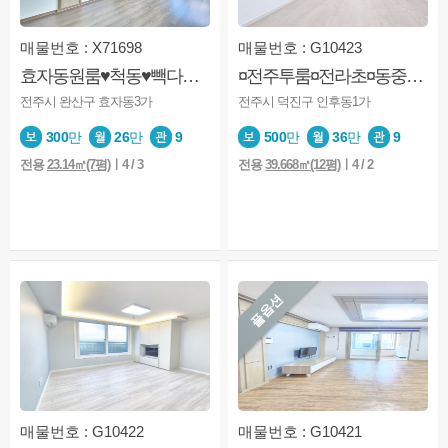
매물번호 : X71698
매물번호 : G10423
효자동원룸♥척동♥빽다방♥엘베♥풀옵션♥생활권굿♥즉시입주♥
¤전주투룸¤전라초¤동중학교¤엘베¤모래내시장
전주시 완산구 효자동3가
전주시 덕진구 인후동1가
300
만
26
만
9
500
만
36
만
9
전용
23.14㎡(7평)
ㅣ4 / 3
전용
39.668㎡(12평)
ㅣ4 / 2
풀옵션
매물번호 : G10422
매물번호 : G10421