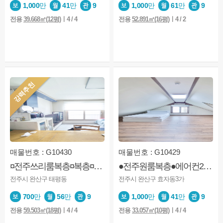
1,000
만
41
만
9
1,000
만
61
만
9
전용
39.668㎡(12평)
ㅣ4 / 4
전용
52.891㎡(16평)
ㅣ4 / 2
강력추천
매물번호 : G10430
매물번호 : G10429
¤전주쓰리룸복층¤복층¤옷장¤중앙시장¤아아파크¤엘베¤복층
●전주원룸복층●에어컨2대●화장실2개●즉시입주
전주시 완산구 태평동
전주시 완산구 효자동3가
700
만
56
만
9
1,000
만
41
만
9
전용
59.503㎡(18평)
ㅣ4 / 4
전용
33.057㎡(10평)
ㅣ4 / 4