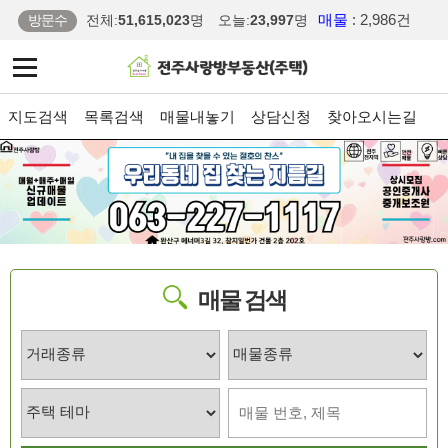
매물
: 2,986건
방문수
전체:
51,615,023
명
오늘:
23,997
명
지도검색
목록검색
매물내놓기
상담신청
찾아오시는길
매물 검색