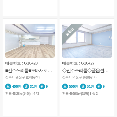
풀옵션
매물번호 : G10428
매물번호 : G10427
■전주쓰리룸■도배새로함■싱크대교체■핫한쓰리룸■노고민
◇전주쓰리룸◇풀옵션◇롯데맥스마트◇남향
전주시 완산구 효자동2가
전주시 덕진구 송천동1가
400
만
31
만
9
500
만
51
만
9
전용
46.28㎡(14평)
ㅣ4 / 3
전용
49.585㎡(15평)
ㅣ4 / 2