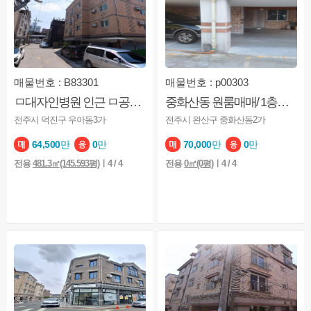
매물번호 : B83301
매물번호 : p00303
ㅁ대자인병원 인근 ㅁ공실없이 잘나가는 빌라 ㅁ임대수익좋음 ㅁ투자강
중화산동 원룸매매/ 1층상가/2012년준공
전주시 덕진구 우아동3가
전주시 완산구 중화산동2가
64,500
만
0
만
70,000
만
0
만
전용
481.3㎡(145.593평)
ㅣ4 / 4
전용
0㎡(0평)
ㅣ4 / 4
상담완료
아직 계약전이면 직접 방문해서 확인하고 싶어서 문자 남
2026-08-08