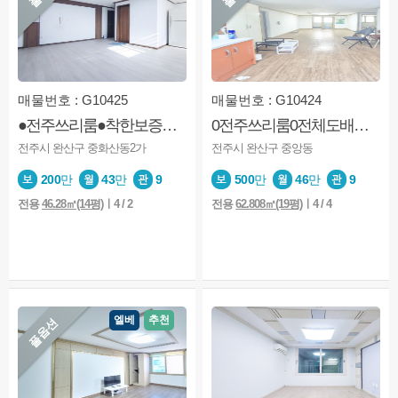
매물번호 : G10425
매물번호 : G10424
●전주쓰리룸●착한보증금●반려묘●풀옵션●8월20일이후●부분도배해드림
0전주쓰리룸0전체도배교체0풀옵션0업체청소0한옥마을0객리단길
전주시 완산구 중화산동2가
전주시 완산구 중앙동
200
만
43
만
9
500
만
46
만
9
전용
46.28㎡(14평)
ㅣ4 / 2
전용
62.808㎡(19평)
ㅣ4 / 4
엘베
추천
풀옵션