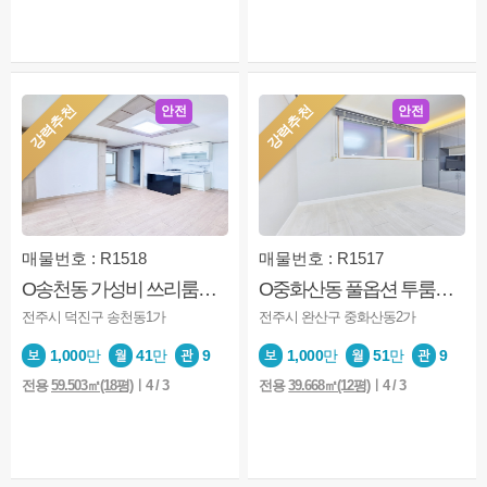
강력추천
강력추천
안전
안전
매물번호 : R1518
매물번호 : R1517
O송천동 가성비 쓰리룸O엘베있음O채광좋은남향O즉시입주O
O중화산동 풀옵션 투룸O엘베O준신축급O즉시입주O
전주시 덕진구 송천동1가
전주시 완산구 중화산동2가
1,000
만
41
만
9
1,000
만
51
만
9
전용
59.503㎡(18평)
ㅣ4 / 3
전용
39.668㎡(12평)
ㅣ4 / 3