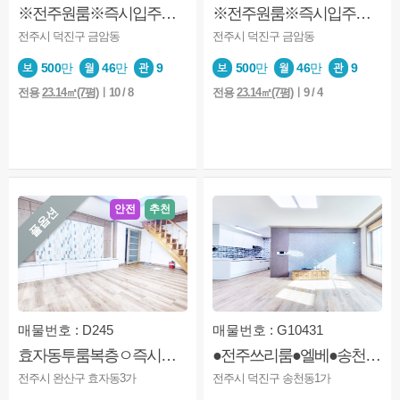
※전주원룸※즉시입주※컨디션보장※전북대※오피스텔형
※전주원룸※즉시입주※컨디션보장※전북대※오피스텔형
전주시 덕진구 금암동
전주시 덕진구 금암동
500
만
46
만
9
500
만
46
만
9
전용
23.14㎡(7평)
ㅣ10 / 8
전용
23.14㎡(7평)
ㅣ9 / 4
안전
추천
풀옵션
매물번호 : D245
매물번호 : G10431
효자동투룸복층ㅇ즉시입주ㅇ기전중ㅇ화장실2개ㅇ에어컨2대ㅇ깔끔
●전주쓰리룸●엘베●송천동쓰리룸●주차편함
전주시 완산구 효자동3가
전주시 덕진구 송천동1가