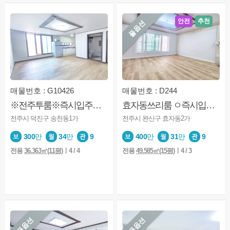
안전
추천
풀옵션
매물번호 : G10426
매물번호 : D244
※전주투룸※즉시입주※4층※층간소음없음
효자동쓰리룸 ㅇ즉시입주 ㅇ가성비 ㅇ우정청 ㅇ풀옵션 ㅇ노고민
전주시 덕진구 송천동1가
전주시 완산구 효자동2가
300
만
34
만
9
400
만
31
만
9
전용
36.363㎡(11평)
ㅣ4 / 4
전용
49.585㎡(15평)
ㅣ4 / 3
풀옵션
풀옵션