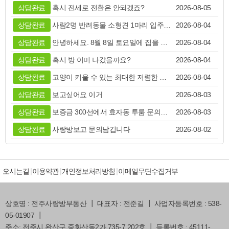
상담완료
사람2명 반려동물 소형견 1마리 입주하고 싶어서 문의
2026-08-04
상담완료
안녕하세요. 8월 8일 토요일에 집을 볼수 있을까요?
2026-08-04
상담완료
혹시 방 이미 나갔을까요?
2026-08-04
상담완료
고양이 키울 수 있는 최대한 저렴한 방 있을까요?
2026-08-04
상담완료
보고싶어요 이거
2026-08-03
상담완료
보증금 300선에서 효자동 투룸 문의드립니다 8/4
2026-08-03
상담완료
사랑방보고 문의남깁니다
2026-08-02
상담완료
전주병원 근처인지랑 정확한 권리금 궁금합니다
2026-08-02
상담완료
상담요청
2026-08-02
상담완료
500에 40만원대 알아보고 있습니다
2026-08-01
오시는길
이용약관
개인정보처리방침
이메일무단수집거부
상담완료
현위치 주소좀 알려주세요
2026-08-01
상호명 : 전주사랑방부동산 ┃ 대표자 : 전준길 ┃ 사업자등록번호 : 538-
상담완료
효천지구 이사일정으로 인해 두달 단기를 구하는데 혹시
2026-07-31
05-01907 ┃
상담완료
혹시 매물 아직 남아있을까요?
2026-07-31
주소: 전주시 완산구 중화산동2가 735-7 202호 ┃ 등록번호 : 45111-