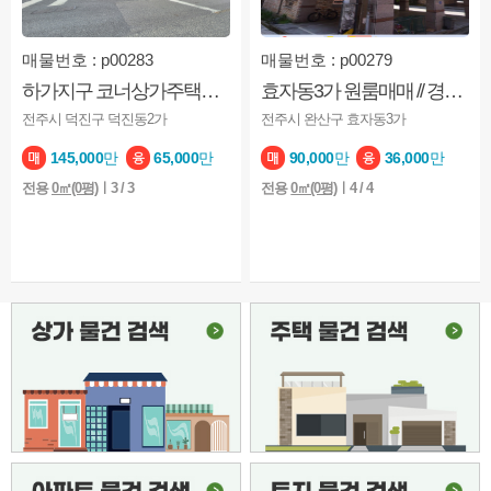
상담완료
여의동, 반월동에 위치한 가성비 좋은 월세원룸 구합니다
2026-08-08
상담완료
문자 먼저 부탁드려요!!
2026-08-08
매물번호 : p00283
매물번호 : p00279
상담완료
상담해주세요
2026-08-07
하가지구 코너상가주택매매 // 컨디션굿
효자동3가 원룸매매 // 경찰청부근 /
전주시 덕진구 덕진동2가
전주시 완산구 효자동3가
상담완료
안녕하세요 매물보고 연락드립니다 고양이 한마리 키우고
2026-08-06
145,000
만
65,000
만
90,000
만
36,000
만
상담완료
매물볼수있나요?
2026-08-06
전용
0㎡(0평)
ㅣ3 / 3
전용
0㎡(0평)
ㅣ4 / 4
상담완료
호성동1가 사무실 볼수있을까요?
2026-08-06
상담완료
안녕하세요 혹시 단독주택일까요?
2026-08-06
상담완료
2달 단기임대 전입신고 가능한가요?
2026-08-06
상담완료
안녕하세요 혹시 4개월 단기 계약이 가능할까요??
2026-08-06
상담완료
혹시 전세로 전환은 안되겠죠?
2026-08-05
상담완료
사람2명 반려동물 소형견 1마리 입주하고 싶어서 문의
2026-08-04
상담완료
안녕하세요. 8월 8일 토요일에 집을 볼수 있을까요?
2026-08-04
상담완료
혹시 방 이미 나갔을까요?
2026-08-04