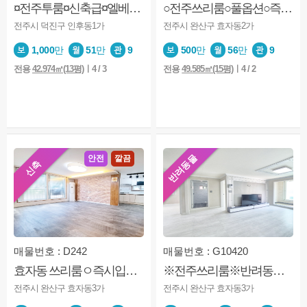
¤전주투룸¤신축급¤엘베¤도로변¤인봉초¤한옥마을접근성
○전주쓰리룸○풀옵션○즉시입주○전주대○가성비굿○남향
전주시 덕진구 인후동1가
전주시 완산구 효자동2가
1,000
만
51
만
9
500
만
56
만
9
전용
42.974㎡(13평)
ㅣ4 / 3
전용
49.585㎡(15평)
ㅣ4 / 2
반려동물
안전
깔끔
신축
매물번호 : D242
매물번호 : G10420
효자동 쓰리룸ㅇ즉시입주 ㅇ서중공원부근 ㅇ인테리어 ㅇ남향 ㅇ
※전주쓰리룸※반려동물※즉시입주※풀옵션※문학초부근
전주시 완산구 효자동3가
전주시 완산구 효자동3가