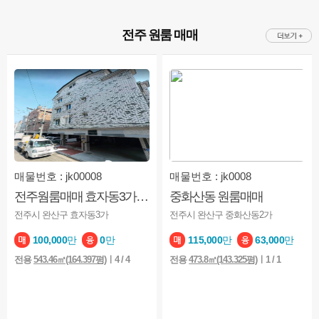
전주 원룸 매매
매물번호 : jk00008
매물번호 : jk0008
전주웜룸매매 효자동3가 원룸매매
중화산동 원룸매매
전주시 완산구 효자동3가
전주시 완산구 중화산동2가
100,000
만
0
만
115,000
만
63,000
만
전용
543.46㎡(164.397평)
ㅣ4 / 4
전용
473.8㎡(143.325평)
ㅣ1 / 1