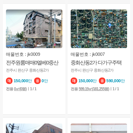
매물번호 : jk0009
매물번호 : jk0007
전주원룸매매0엘베0중산
중화산동2가 다가구주택
전주시 완산구 중화산동2가
전주시 완산구 중화산동2가
150,000
만
0
만
150,000
만
590,000
만
전용
0㎡(0평)
ㅣ1 / 1
전용
599.19㎡(181.255평)
ㅣ1 / 1