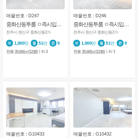
매물번호 : D247
매물번호 : D246
중화산동투룸 ㅇ즉시입주 ㅇ엘베 ㅇ신축급 ㅇ컨디션굿 ㅇ노고민
중화산동투룸 ㅇ즉시입주 ㅇ엘베 ㅇ신축급 ㅇ컨디션굿 ㅇ노고민
전주시 완산구 중화산동2가
전주시 완산구 중화산동2가
1,000
만
51
만
9
1,000
만
51
만
9
전용
39.668㎡(12평)
ㅣ4 / 2
전용
39.668㎡(12평)
ㅣ4 / 3
매물번호 : G10433
매물번호 : G10432