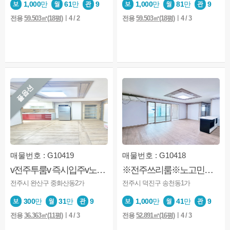
1,000
만
61
만
9
1,000
만
81
만
9
전용
59.503㎡(18평)
ㅣ4 / 2
전용
59.503㎡(18평)
ㅣ4 / 3
풀옵션
매물번호 : G10419
매물번호 : G10418
v전주투룸v 즉시입주v노고민v가성비굿v중산초
※전주쓰리룸※노고민※가성비베리굿※엘베※남향
전주시 완산구 중화산동2가
전주시 덕진구 송천동1가
300
만
31
만
9
1,000
만
41
만
9
전용
36.363㎡(11평)
ㅣ4 / 3
전용
52.891㎡(16평)
ㅣ4 / 3