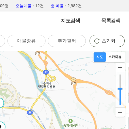
,809명
오늘매물
: 12건
총 매물
: 2,982건
지도검색
목록검색
매물종류
추가필터
초기화
가