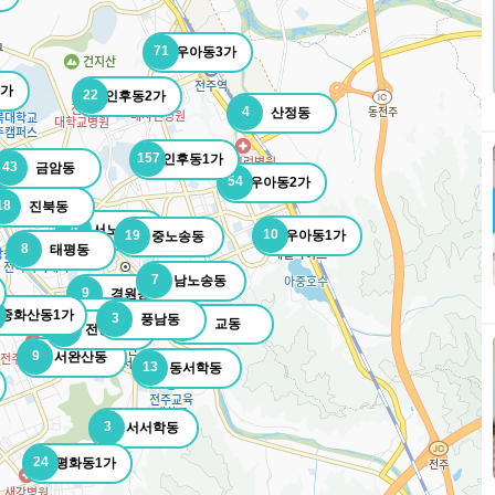
71
우아동3가
1가
22
인후동2가
4
산정동
157
인후동1가
43
금암동
54
우아동2가
18
진북동
4
서노송동
10
19
우아동1가
중노송동
8
태평동
7
남노송동
9
경원동
중화산동1가
20
다가동
3
풍남동
2
교동
2
전동3가
9
서완산동
13
동서학동
3
서서학동
24
평화동1가