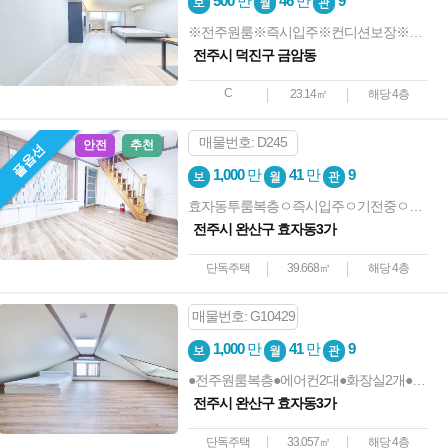
500
만
46
만
9
※전주원룸※즉시입주※컨디션보장※전북대※오피스텔형
전주시 덕진구 금암동
C
23.14㎡
해당 4층
매물번호: D245
안전
추천
풀옵션
1,000
만
41
만
9
효자동투룸복층ㅇ즉시입주ㅇ기전중ㅇ화장실2개ㅇ에어컨2대ㅇ깔끔
전주시 완산구 효자동3가
단독주택
39.668㎡
해당 4층
매물번호: G10429
1,000
만
41
만
9
●전주원룸복층●에어컨2대●화장실2개●즉시입주
전주시 완산구 효자동3가
단독주택
33.057㎡
해당 4층