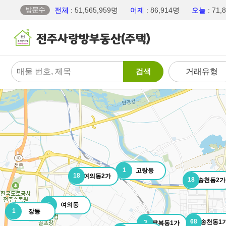
방문수
전체
: 51,565,959명
어제
: 86,914명
오늘
: 71
검색
거래유형
1
고랑동
18
여의동2가
18
송천동2가
5
여의동
1
장동
68
송천동1
3
팔복동1가