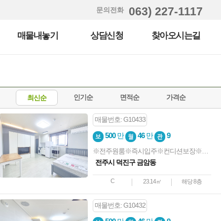
063) 227-1117
문의전화
매물내놓기
상담신청
찾아오시는길
인기순
면적순
가격순
최신순
매물번호: G10433
500
만
46
만
9
※전주원룸※즉시입주※컨디션보장※전북대※오피스텔형
전주시 덕진구 금암동
C
23.14㎡
해당 8층
매물번호: G10432