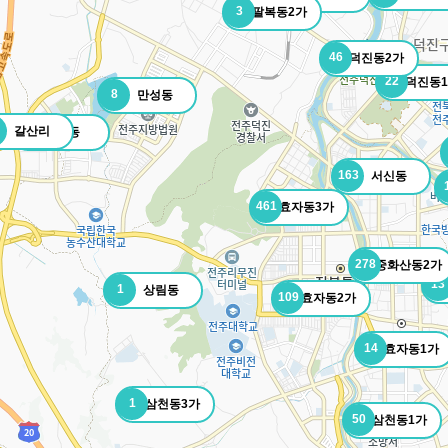
3
팔복동2가
46
덕진동2가
22
덕진동
8
만성동
갈산리
1
중동
163
서신동
461
효자동3가
278
중화산동2가
13
1
상림동
109
효자동2가
14
효자동1가
1
삼천동3가
50
삼천동1가