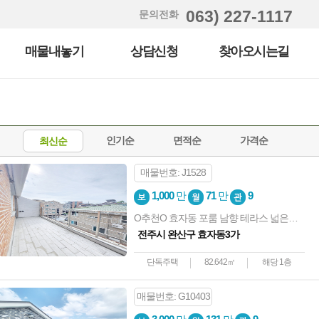
063) 227-1117
문의전화
매물내놓기
상담신청
찾아오시는길
인기순
면적순
가격순
최신순
매물번호: J1528
1,000
만
71
만
9
O추천O 효자동 포룸 남향 테라스 넓은집 9월 10일 입주
전주시 완산구 효자동3가
단독주택
82.642㎡
해당 1층
매물번호: G10403