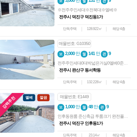
3,000
만
131
만
9
※전주주인세대※전북대※엘베※
전주시 덕진구 덕진동1가
단독주택
128.922㎡
해당 4층
매물번호: G10350
2,000
만
141
만
9
전주주인세대0대박넓은거실0엘베0준신축급0교대0역대급주인세대0노고민매물
전주시 완산구 동서학동
단독주택
132.228㎡
해당 4층
매물번호: E1449
강력추천
엘베
깔끔
1,000
만
48
만
9
인후동원룸 준신축급 투룸크기 완전풀옵션 엘베 테라스 채광굿 즉시입주
전주시 덕진구 인후동1가
단독주택
23.14㎡
해당 4층