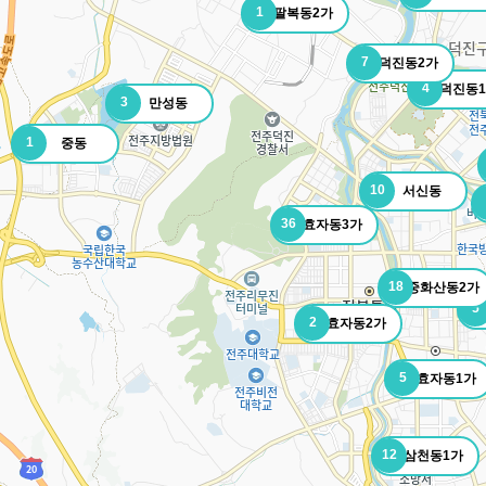
1
팔복동2가
7
덕진동2가
4
덕진동
3
만성동
1
중동
10
서신동
36
효자동3가
18
중화산동2가
5
2
효자동2가
5
효자동1가
12
삼천동1가