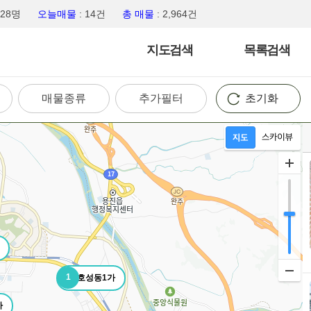
,428명
오늘매물
: 14건
총 매물
: 2,964건
지도검색
목록검색
매물종류
추가필터
초기화
1
호성동1가
가