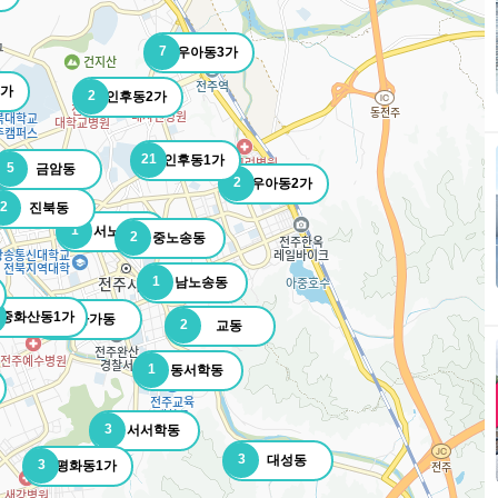
7
우아동3가
1가
2
인후동2가
21
인후동1가
5
금암동
2
우아동2가
2
진북동
1
서노송동
2
중노송동
1
남노송동
중화산동1가
1
다가동
2
교동
1
동서학동
3
서서학동
3
대성동
3
평화동1가