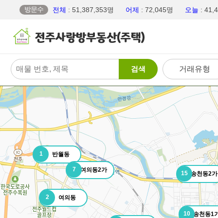
방문수
전체
: 51,387,353명
어제
: 72,045명
오늘
: 41
검색
거래유형
1
반월동
7
여의동2가
15
송천동2가
2
여의동
10
송천동1