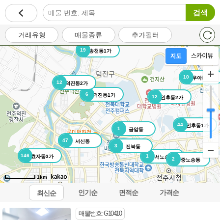
검색
거래유형
매물종류
추가필터
19
송천동1가
10
우아동3가
12
덕진동2가
6
덕진동1가
12
인후동2가
44
인후동1가
1
금암동
47
서신동
3
진북동
146
1
효자동3가
서노송동
2
중노송동
1km
인기순
면적순
가격순
최신순
오시는길
이용약관
개인정보처리방침
이메일무단수집거부
매물번호: G10410