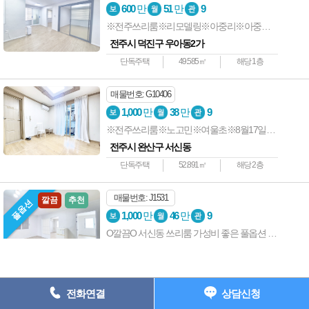
상호명 : 전주사랑방부동산 ┃ 대표자 : 전준길 ┃ 사업자등록번호 : 538-
600
만
51
만
9
05-01907 ┃
※전주쓰리룸※리모델링※아중리※아중중학교
주소: 전주시 완산구 중화산동2가 735-7 202호 ┃ 등록번호 : 45111-
전주시 덕진구 우아동2가
2023-00001
단독주택
49.585㎡
해당 1층
전화 : 063-227-1117 ┃ 팩스 : 063-224-1118 e-
mail : junkil3216@naver.com
매물번호: G10406
Copyright ⓒ 전주원룸사랑방 All Rights Reserved.
1,000
만
38
만
9
※전주쓰리룸※노고민※여울초※8월17일이후가능
063) 227-1117
전주시 완산구 서신동
단독주택
52.891㎡
해당 2층
매물번호: J1531
깔끔
추천
풀옵션
1,000
만
46
만
9
O깔끔O 서신동 쓰리룸 가성비 좋은 풀옵션 추천매물 즉시입주
전주시 완산구 서신동
단독주택
49.585㎡
해당 2층
전화연결
상담신청
매물번호: D238
안전
깔끔