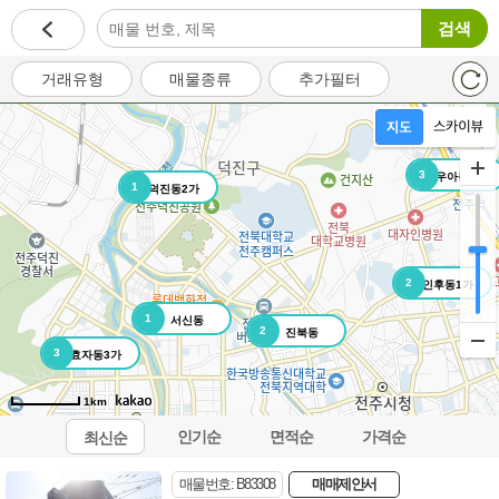
검색
거래유형
매물종류
추가필터
3
우아동3가
1
덕진동2가
2
인후동1가
1
서신동
2
진북동
3
효자동3가
1km
인기순
면적순
가격순
최신순
오시는길
이용약관
개인정보처리방침
이메일무단수집거부
매물번호: B83308
매매제안서