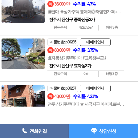
상호명 : 전주사랑방부동산 ┃ 대표자 : 전준길 ┃ 사업자등록번호 : 538-
36,000
만
수익률 4.7%
05-01907 ┃
▣급매 ◈상가주택 통매매◎저렴한가격 ◐보시고 편하게 결정하세요
주소: 전주시 완산구 중화산동2가 735-7 202호 ┃ 등록번호 : 45111-
전주시 완산구 중화산동2가
2023-00001
단독주택
422.055㎡
해당 3층
전화 : 063-227-1117 ┃ 팩스 : 063-224-1118 e-
mail : junkil3216@naver.com
매물번호: p00285
매매제안서
Copyright ⓒ 전주원룸사랑방 All Rights Reserved.
80,000
만
수익률 3.75%
효자동상가주택매매 //교육청부근 //
063) 227-1117
전주시 완산구 효자동2가
단독주택
0㎡
해당 3층
매물번호: p00237
매매제안서
48,000
만
수익률 4.21%
전주 상가주택매매 ★ 서곡지구 아이파트부근★3층 ★
전주시 완산구 효자동3가
단독주택
0㎡
해당 3층
전화연결
상담신청
매물번호: p00237
매매제안서