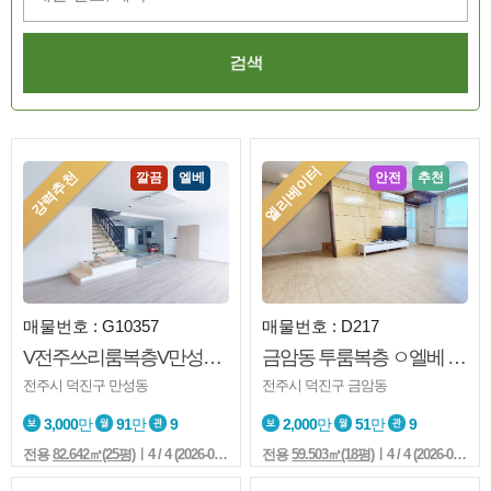
엘리베이터
강력추천
깔끔
엘베
안전
추천
매물번호 : G10357
매물번호 : D217
V전주쓰리룸복층V만성동V복층V준신축급V엘베V두현마을V노고민V넓은쓰리룸
금암동 투룸복층 ㅇ엘베 ㅇ인테리어 ㅇ컨디션굿 ㅇ채광ㅇ노고민
전주시 덕진구 만성동
전주시 덕진구 금암동
3,000
만
91
만
9
2,000
만
51
만
9
전용
82.642㎡(25평)
ㅣ4 / 4 (2026-08-02 17:58:7)
전용
59.503㎡(18평)
ㅣ4 / 4 (2026-08-02 17:49:7)