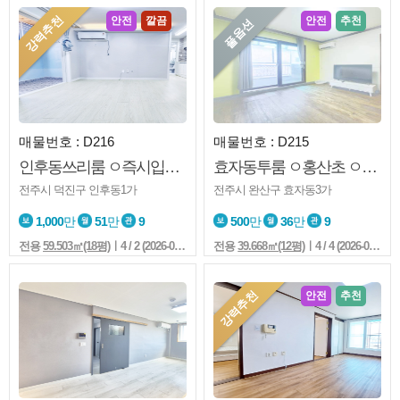
강력추천
안전
깔끔
안전
추천
풀옵션
매물번호 : D216
매물번호 : D215
인후동쓰리룸 ㅇ즉시입주 ㅇ엘베 ㅇ깔끔 ㅇ컨디션굿 ㅇ기린초
효자동투룸 ㅇ홍산초 ㅇ남향 ㅇ깔끔 ㅇ채광 ㅇ노고민
전주시 덕진구 인후동1가
전주시 완산구 효자동3가
1,000
만
51
만
9
500
만
36
만
9
전용
59.503㎡(18평)
ㅣ4 / 2 (2026-08-02 17:42:7)
전용
39.668㎡(12평)
ㅣ4 / 4 (2026-08-02 17:37:7)
강력추천
안전
추천