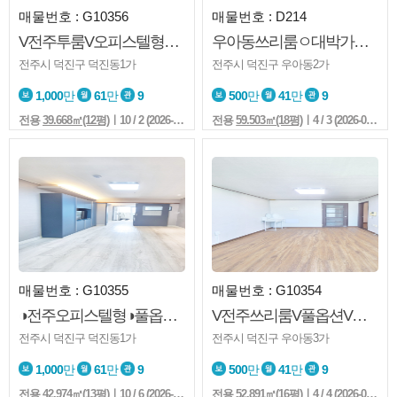
매물번호 : G10356
매물번호 : D214
V전주투룸V오피스텔형V즉시입주V엘베V붙박이장V전북대V덕진광장
우아동쓰리룸ㅇ대박가성비최고ㅇ즉시입주ㅇ풀옵션ㅇ채광ㅇ컨디션굿
전주시 덕진구 덕진동1가
전주시 덕진구 우아동2가
1,000
만
61
만
9
500
만
41
만
9
전용
39.668㎡(12평)
ㅣ10 / 2 (2026-08-02 17:37:7)
전용
59.503㎡(18평)
ㅣ4 / 3 (2026-08-02 17:31:7)
매물번호 : G10355
매물번호 : G10354
◑전주오피스텔형◑풀옵션◑엘베◑전북대◑덕진광장◑
V전주쓰리룸V풀옵션V아중중학교V아중역V아중제일아파트부근
전주시 덕진구 덕진동1가
전주시 덕진구 우아동3가
1,000
만
61
만
9
500
만
41
만
9
전용
42.974㎡(13평)
ㅣ10 / 6 (2026-08-02 17:23:7)
전용
52.891㎡(16평)
ㅣ4 / 4 (2026-08-02 17:17:7)