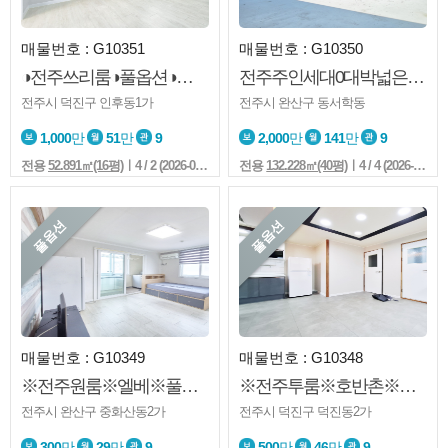
매물번호 : G10351
매물번호 : G10350
◑전주쓰리룸◑풀옵션◑즉시입주◑기린초등학교◑국민은행뒤◑삼성스토어
전주주인세대0대박넓은거실0엘베0준신축급0교대0역대급주인세대0노고민매물
전주시 덕진구 인후동1가
전주시 완산구 동서학동
1,000
만
51
만
9
2,000
만
141
만
9
전용
52.891㎡(16평)
ㅣ4 / 2 (2026-08-02 16:58:7)
전용
132.228㎡(40평)
ㅣ4 / 4 (2026-08-02 12:41:7)
풀옵션
풀옵션
매물번호 : G10349
매물번호 : G10348
※전주원룸※엘베※풀옵션※노고민※채광굿※주방구조좋음 막둥이님의 전화입니다.
※전주투룸※호반촌※즉시입주※남동향
전주시 완산구 중화산동2가
전주시 덕진구 덕진동2가
300
만
29
만
9
500
만
46
만
9