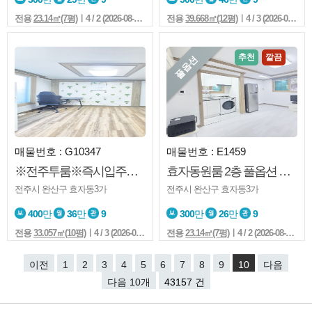
전용
23.14㎡(7평)
ㅣ4 / 2 (2026-08-02 09:11:7)
전용
39.668㎡(12평)
ㅣ4 / 3 (2026-08-02 06:55:7)
추천
깔끔
풀옵션
매물번호 : G10347
매물번호 : E1459
※전주투룸※즉시입주※전주재※홍산초※중문
효자동원룸 2층 풀옵션 컨디션굿 깔끔 즉시입주
전주시 완산구 효자동3가
전주시 완산구 효자동3가
400
만
36
만
9
300
만
26
만
9
전용
33.057㎡(10평)
ㅣ4 / 3 (2026-08-02 05:47:7)
전용
23.14㎡(7평)
ㅣ4 / 2 (2026-08-02 00:01:7)
이전
1
2
3
4
5
6
7
8
9
10
다음
다음 10개
43157 건