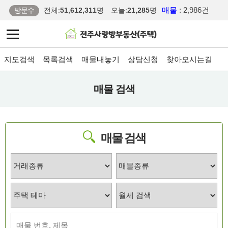
매물
: 2,986건
방문수
전체:
51,612,311
명
오늘:
21,285
명
지도검색
목록검색
매물내놓기
상담신청
찾아오시는길
매물 검색
매물 검색