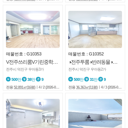
매물번호 : G10353
매물번호 : G10352
V전주쓰리룸V기린중학교V풀옵션V반려동물V동신초V전주역V호성동근접
◑전주투룸◑반려동물◑주차넓음◑농부며느리부근◑생활권좋음
전주시 덕진구 우아동3가
전주시 덕진구 우아동2가
500
만
38
만
9
500
만
31
만
9
전용
52.891㎡(16평)
ㅣ4 / 2 (2026-08-02 17:11:7)
전용
36.363㎡(11평)
ㅣ4 / 3 (2026-08-02 17:05:7)