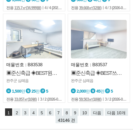
전용
115.7㎡(34.999평)
ㅣ4 / 4 (2026-08-07 12:58:1)
전용
39.668㎡(12평)
ㅣ4 / 3 (2026-08-07 12:39:1)
매물번호 : B83538
매물번호 : B83537
▣준신축급 ◈BEST원룸◎풀옵션 ◐보시고 편하게 결정하세요
▣준신축급 ◈BEST쓰리룸◎좋은집 ◐보시고 편하게 결정하세요
완주군 삼례읍
완주군 삼례읍
1,500
만
25
만
5
2,000
만
45
만
5
전용
33.057㎡(10평)
ㅣ3 / 2 (2026-08-07 10:58:1)
전용
59.503㎡(18평)
ㅣ3 / 2 (2026-08-07 10:53:1)
1
2
3
4
5
6
7
8
9
10
다음
다음 10개
43146 건