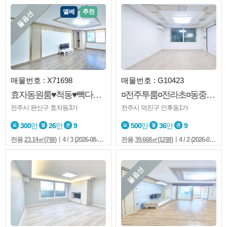
엘베
추천
풀옵션
매물번호 : X71698
매물번호 : G10423
효자동원룸♥척동♥빽다방♥엘베♥풀옵션♥생활권굿♥즉시입주♥
¤전주투룸¤전라초¤동중학교¤엘베¤모래내시장
전주시 완산구 효자동3가
전주시 덕진구 인후동1가
300
만
26
만
9
500
만
36
만
9
전용
23.14㎡(7평)
ㅣ4 / 3 (2026-08-07 23:59:1)
전용
39.668㎡(12평)
ㅣ4 / 2 (2026-08-07 19:19:1)
풀옵션